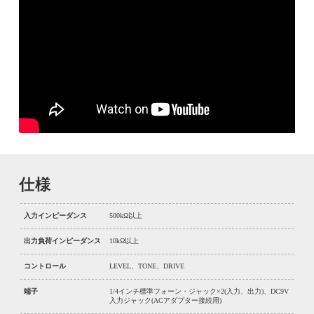
仕様
入力インピーダンス
500kΩ以上
出力負荷インピーダンス
10kΩ以上
コントロール
LEVEL、TONE、DRIVE
端子
1/4インチ標準フォーン・ジャック×2(入力、出力)、DC9V
入力ジャック(ACアダプター接続用)