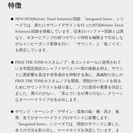
特徴
NEW HTS(Holistic Tonal Solution) 回路:「Integrated Series」シリ
ーズでは、新たにサウンドデザインを行ったHTS(Holistic Tonal
Solution) 回路を搭載しています。従来のバッファー回路とは異
なり、ギターとアンプの持つサウンド特性を極限まで引出しな
がらインピーダンス変換を行い、「サウンド」と「低ノイズ」
を両立しています。
FREE THE TONEカスタムノブ：各コントロールに使用されて
いる半固定抵抗のシャフトやワイパー部の振動を抑え、サウン
ドに悪影響を及ぼす倍音成分を抑制する為に、真鍮削り出しの
FREE THE TONEカスタムノブを開発。理想のサウンドを得る
ためにサウンドテストを繰り返し、ノブの直径や重量を決定し
ました。濁りの少ない、「歪んでいるが濁りのない」クリーン
なオーバードライブを生み出します。
サウンド・ケーシング・デザイン：筐体の縦・横・高さ、板
厚、全てがオーバードライブのサウンドに影響します。
「Integrated Series」シリーズでは、理想のサウンドに適した、
全ての寸法を割り出し、ケースサイズを決定しています。ま