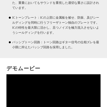
た、重量においてもサウンドを重視した適切な重さに設計され
ています。
ICトーンプレート：ICの上部に金属板を被せ、防振、及びシー
ルディングを同時に行うフリーザトーン独自のプレートです。
ICの特性を最大限に活かし、且つノイズを極力混入させないよ
うシールディングを行います。
パッシブトーン回路：トーン回路はギター信号の位相ズレを最
小限に抑えたパッシブ回路を採用しました。
デモムービー