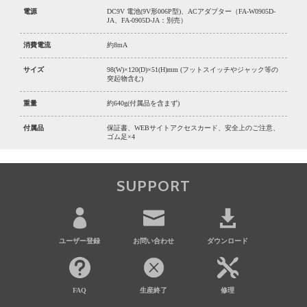
電源
DC9V 電池(9V形006P型)、ACアダプター（FA-W0905D-
JA、FA-0905D-JA：別売）
消費電流
約8mA
サイズ
98(W)×120(D)×51(H)mm (フットスイッチやジャック等の
突起物含む)
重量
約640g(付属品を含まず)
付属品
保証書、WEBサイトアクセスカード、安全上のご注意、
ゴム足×4
SUPPORT
ユーザー登録
お問い合わせ
ダウンロード
FAQ
生産終了
修理