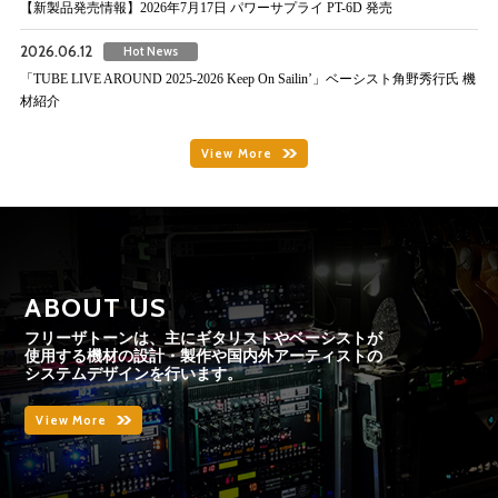
【新製品発売情報】2026年7月17日 パワーサプライ PT-6D 発売
2026.06.12
Hot News
「TUBE LIVE AROUND 2025-2026 Keep On Sailin’」ベーシスト角野秀行氏 機
材紹介
View More
ABOUT US
フリーザトーンは、主にギタリストやベーシストが
使用する機材の
設計・製作や国内外アーティストの
システムデザインを行います。
View More