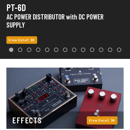
OVERDRIVELAND / ODL-1-CS
OVERDRIVELAND / ODL-1
PT-6D
JUNCTION BOX SERIES
OVERDRIVELAND / ODL-1A-CS
PT-6D
CP-8137AC
INTEGRATED GATE IG-1N
COSMIC WAVE CW-1Y
BLUE SERIES
CU-7030
CW-416 / CW-5050
CB-5028
JB-21B / JB-41C / JB-82C
COSMIC WAVE CW-1Y
OVERDRIVE
OVERDRIVE
AC POWER DISTRIBUTOR with DC POWER
SIGNAL JUNCTION BOX
OVERDRIVE
AC POWER DISTRIBUTOR with DC POWER
AC POWER CORD
NOISE REDUCTION & GATE
MULTIPLE FILTERING DELAY
ESP × FREE THE TONE × BIG BOSS
INSTRUMENT CABLE
WIRELESS TRANSMITTER CABLE
STEREO LINK CABLE
SIGNAL JUNCTION BOX
MULTIPLE FILTERING DELAY
SUPPLY
SUPPLY
新たな可能性を切り開くオーバードライブペダル
新たな可能性を切り開くオーバードライブペダル
日本国内オンラインストア限定販売
オンラインストア限定販売
足元から音が変わる。
楽器が持つ音質を重視した次世代ノイズリダクション＆ゲート
「OVERDRIVELAND」
「OVERDRIVELAND」
View Detail
View Detail
View Detail
View Detail
View Detail
View Detail
View Detail
View Detail
View Detail
View Detail
View Detail
View Detail
View Detail
View Detail
View Detail
EFFECTS
View Detail