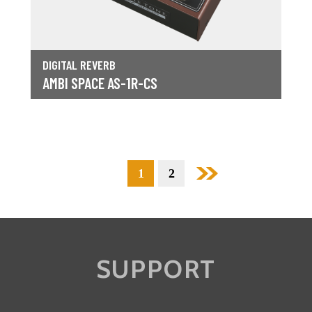
DIGITAL REVERB
AMBI SPACE AS-1R-CS
1
前へ
2
次へ
SUPPORT