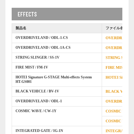
EFFECTS
製品名
ファイル名
OVERDRIVELAND / ODL-1-CS
OVERDRIVEL
OVERDRIVELAND / ODL-1A-CS
OVERDRIVEL
STRING SLINGER / SS-1V
STRING SLIN
FIRE MIST / FM-1V
FIRE MIST F
HOTEI Signature G-STAGE Multi-effects System
HOTEI Signatu
HT-GS001
BLACK VEHICLE / BV-1V
BLACK VEHIC
OVERDRIVELAND / ODL-1
OVERDRIVEL
COSMIC WAVE / CW-1Y
COSMIC W
COSMIC WAVE
INTEGRATED GATE / IG-1N
INTEGRAT