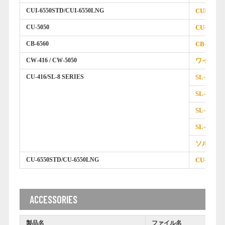
CUI-6550STD/CUI-6550LNG
CUI-65
CU-5050
CU-505
CB-6560
CB-65
CW-416 / CW-5050
ワイヤレ
CU-416/SL-8 SERIES
SL-8S
SL-8L
SL-8SP
SL-8LP
ソルダー
CU-6550STD/CU-6550LNG
CU-655
ACCESSORIES
製品名
ファイル名