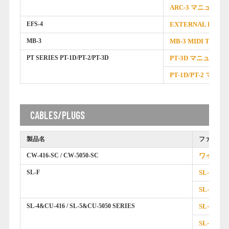
ARC-3 マニュアル
EFS-4
EXTERNAL FOOT
MB-3
MB-3 MIDI THR
PT SERIES PT-1D/PT-2/PT-3D
PT-3D マニュアル
PT-1D/PT-2 マニ
CABLES/PLUGS
製品名
ファイル
CW-416-SC / CW-5050-SC
ワイヤレ
SL-F
SL-Fプ
SL-F作
SL-4&CU-416 / SL-5&CU-5050 SERIES
SL-4/S
SL-4/