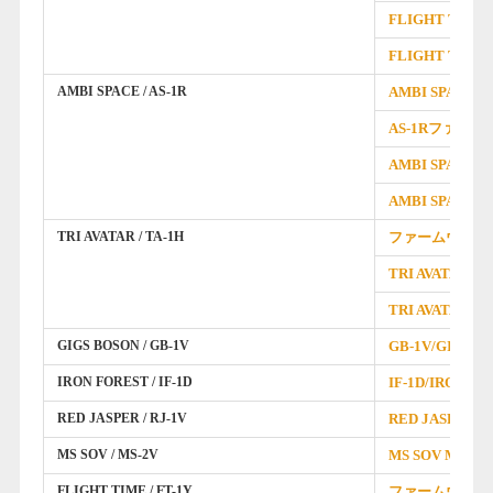
FLIGHT TIM
FLIGHT TIM
AMBI SPACE / AS-1R
AMBI SPACE
AS-1Rファー
AMBI SPACE 
AMBI SPACE
TRI AVATAR / TA-1H
ファームウエア
TRI AVATAR 
TRI AVATAR
GIGS BOSON / GB-1V
GB-1V/GIGS
IRON FOREST / IF-1D
IF-1D/IRON 
RED JASPER / RJ-1V
RED JASPER 
MS SOV / MS-2V
MS SOV MS-
FLIGHT TIME / FT-1Y
ファームウエア