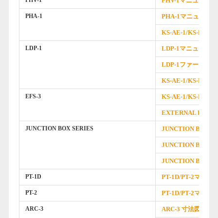
PHV-1
PHV-1マニュアル
PHA-1
PHA-1マニュアル
KS-AE-1/KS-EP-
LDP-1
LDP-1マニュアル
LDP-1ファーム
KS-AE-1/KS-EP-
EFS-3
KS-AE-1/KS-EP-
EXTERNAL FOOT
JUNCTION BOX SERIES
JUNCTION BOX 
JUNCTION BOX 
JUNCTION BOX 
PT-1D
PT-1D/PT-2マニュ
PT-2
PT-1D/PT-2マニュ
ARC-3
ARC-3 寸法図