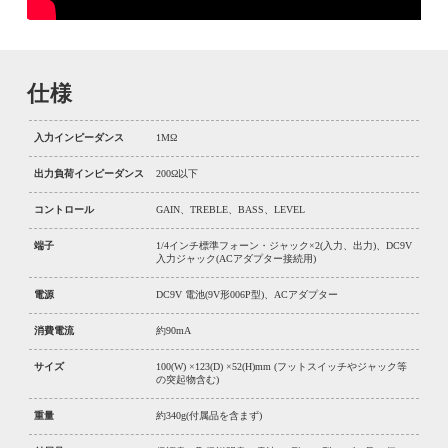
仕様
入力インピーダンス
1MΩ
出力負荷インピーダンス
200Ω以下
コントロール
GAIN、TREBLE、BASS、LEVEL
端子
1/4インチ標準フォーン・ジャック×2(入力、出力)、DC9V
入力ジャック(ACアダプター接続用)
電源
DC9V 電池(9V形006P型)、ACアダプター
消費電流
約90mA
サイズ
100(W) ×123(D) ×52(H)mm (フットスイッチやジャック等
の突起物含む)
重量
約340g(付属品を含まず)