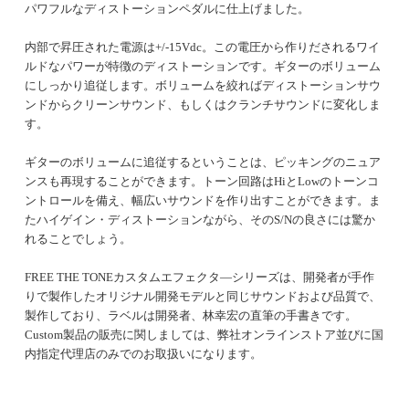
パワフルなディストーションペダルに仕上げました。
内部で昇圧された電源は+/-15Vdc。この電圧から作りだされるワイ
ルドなパワーが特徴のディストーションです。ギターのボリューム
にしっかり追従します。ボリュームを絞ればディストーションサウ
ンドからクリーンサウンド、もしくはクランチサウンドに変化しま
す。
ギターのボリュームに追従するということは、ピッキングのニュア
ンスも再現することができます。トーン回路はHiとLowのトーンコ
ントロールを備え、幅広いサウンドを作り出すことができます。ま
たハイゲイン・ディストーションながら、そのS/Nの良さには驚か
れることでしょう。
FREE THE TONEカスタムエフェクタ―シリーズは、開発者が手作
りで製作したオリジナル開発モデルと同じサウンドおよび品質で、
製作しており、ラベルは開発者、林幸宏の直筆の手書きです。
Custom製品の販売に関しましては、弊社オンラインストア並びに国
内指定代理店のみでのお取扱いになります。