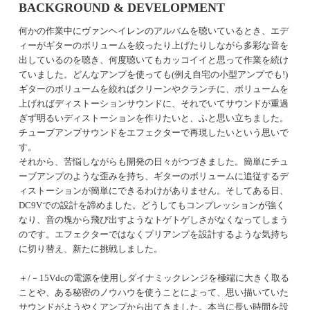
BACKGROUND & DEVELOPMENT
何かの作業中にヴァンヘイレンのアルバムを聴いているとき、エデ
ィーがギターのボリュームを絞ったり上げたりしながら多彩な音を
出しているのを聴き、何度聴いてもカッコイイと思って作業を続け
ていました。どんなアンプを使っても(例え自宅の小型アンプでも!)
ギターのボリュームを絞ればクリーンやクランチに、ボリュームを
上げればディストーションサウンドに、それでいてサウンドが重過
ぎず明るいディストーションを作りたいと、ふと思い立ちました。
チューブアンプサウンドをエフェクターで再現したいという思いで
す。
それから、苦悩しながらも開発の日々がつづきました。簡単にチュ
ーブアンプのような歪みを持ち、ギターのボリュームに追従するデ
ィストーションが簡単にできるわけがありません。そしてある日、
DC9Vでの設計を諦めました。どうしてもコンプレッションが強く
なり、音の塊から飛び出すようなトゲトゲしさがなくなってしまう
のです。エフェクターではなくプリアンプを設計するような気持ち
に切り替え、新たに挑戦しました。
＋/－15Vdcの電源を使用しダイナミックレンジを極端に大きく取る
ことや、ある秘密のノウハウを使うことによって、思い描いていた
サウンドがようやくアンプから出てきました。本当に長い時間を設