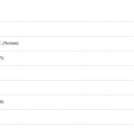
C (No/mm)
5)
0)