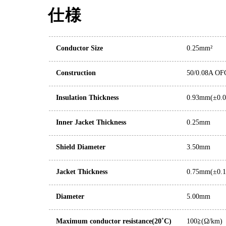
仕様
Conductor Size
0.25mm²
Construction
50/0.08A OF
Insulation Thickness
0.93mm(±0.0
Inner Jacket Thickness
0.25mm
Shield Diameter
3.50mm
Jacket Thickness
0.75mm(±0.1
Diameter
5.00mm
Maximum conductor resistance(20˚C)
100≧(Ω/km)