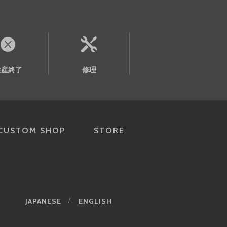
生産終了
修理
CUSTOM SHOP
STORE
JAPANESE
ENGLISH