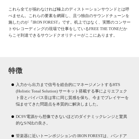
これら全てが揃わなければ極上のディストーションサウンドとは呼
べません。これらの要素を網羅し、且つ独自のサウンドチューンを
施したのが『IRON FOREST』です。机上ではなく、実際のコンサー
トやレコーディングの現場で仕事をしているFREE THE TONEだか
らこそ到達できるサウンドクオリティーがここにあります。
特徴
入力から出力まで信号を総合的にマネージメントするHTS
(Holistic Tonal Solution) サーキット搭載する事によりエフェク
ト音とバイパス音は常に同じ質感を保ち、今までプレイヤーを
悩ませてきた問題点を本質的に解決しました。
DC9V電源から想像できないほどのダイナミックレンジと驚異
的なS/N比の良さ。
管楽器に近いトーンポジションの IRON FORESTは、バンドア