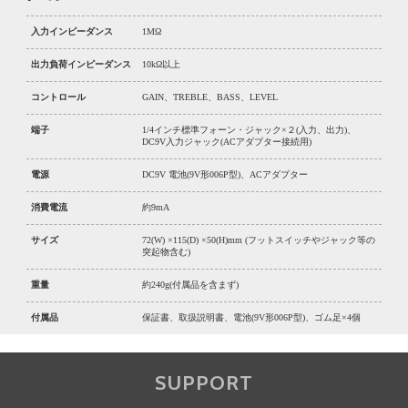
入力インピーダンス
1MΩ
出力負荷インピーダンス
10kΩ以上
コントロール
GAIN、TREBLE、BASS、LEVEL
端子
1/4インチ標準フォーン・ジャック×２(入力、出力)、
DC9V入力ジャック(ACアダプター接続用)
電源
DC9V 電池(9V形006P型)、ACアダプター
消費電流
約9mA
サイズ
72(W) ×115(D) ×50(H)mm (フットスイッチやジャック等の
突起物含む)
重量
約240g(付属品を含まず)
付属品
保証書、取扱説明書、電池(9V形006P型)、ゴム足×4個
SUPPORT