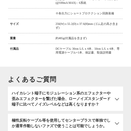
(@100mA MAX)：6系統
※各出力にショートプロテクション回路装備
サイズ
256(W)ｘ55.2(D)ｘ37.6(H)mm (ゴム足の高さ含ま
ず)
重量
約485g(付属品を含まず)
付属品
DCケーブル 30cm L/L x 4本、50cm L/L x 4本、専
用電源ケーブル×1本、保証書、取扱説明書
よくあるご質問
ハイカレント端子にモジュレーション系のエフェクターや
歪みエフェクターを繋げた場合、ローノイズスタンダード
端子に比べてノイズレベルなどは高くなりますか？
極性反転ケーブル等を使用してセンタープラスで単独でし
か通常作動しないファズで使うことは可能でしょうか。