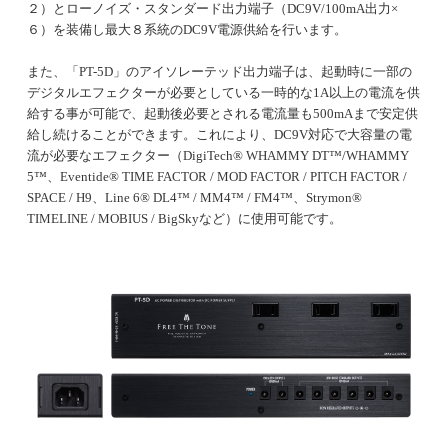
２）とローノイズ・スタンダード出力端子（DC9V/100mA出力×
６）を装備し最大８系統のDC9V電源供給を行います。
また、「PT-5D」のアイソレーテッド出力端子は、起動時に一部の
デジタルエフェクターが必要としている一時的な1A以上の電流を供
給する事が可能で、起動後必要とされる電流量も500mAまで安定供
給し続けることができます。これにより、DC9V対応で大容量の電
流が必要なエフェクター（DigiTech® WHAMMY DT™/WHAMMY
5™、Eventide® TIME FACTOR / MOD FACTOR / PITCH FACTOR /
SPACE / H9、Line 6® DL4™ / MM4™ / FM4™、Strymon®
TIMELINE / MOBIUS / BigSkyなど）に使用可能です。