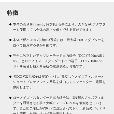
特徴
本体の高さを38mm以下に抑える事により、大きなACアダプタ
ーを使用しても全体の高さを低く抑える事ができます。
本体上部AC100V供給の3系統には、最大級のACアダプターを
並べて使用する事が可能です。
完全に独立したアイソレーテッド出力端子（DC9V/500mA出力
×２）とローノイズ・スタンダード出力端子（DC9V/100mA×
６）を装備し最大８系統の電源供給が可能です。
各DC9V出力端子は安定化され、独立したノイズフィルターと
ショートプロテクション回路を経由してエフェクターに電源を
供給します。
ローノイズ・スタンダード出力端子は、2段階のノイズフィル
ターを通過させる事で大幅にノイズレベルを低減させていま
す。また出力電圧が約9.5Vに設定されており、新品のバッテリ
ーを使用した時に近い状態を再現します。