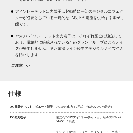
アイソレーテッド出力端子は起動時に一部のデジタルエフェク
ターが必要としている一時的な1A以上の電流を供給する事が可
能です。
2つのアイソレーテッド出力端子は、それぞれ完全に独立して
おり、電気的に絶縁されているためグランドループによるノイ
ズが発生しません。また電源ライン経由のデジタルノイズ混入
を防止します。
ご注意
仕様
AC電源ディストリビュート端子
AC100V出力：3系統 合計6A/600W(最大)
DC出力端子
安定化DC9Vアイソレーテッド出力端子(@500mA
MAX)：2系統
安定化DC9Vローノイズ・スタンダード出力端子