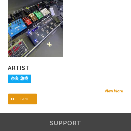
ARTIST
奈良 悠樹
View More
Back
SUPPORT