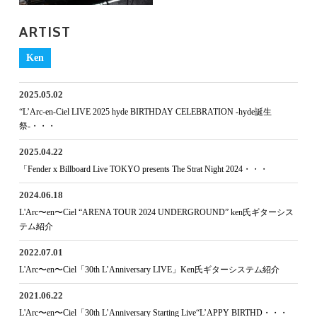
ARTIST
Ken
2025.05.02
“L’Arc-en-Ciel LIVE 2025 hyde BIRTHDAY CELEBRATION -hyde誕生
祭-・・・
2025.04.22
「Fender x Billboard Live TOKYO presents The Strat Night 2024・・・
2024.06.18
L'Arc〜en〜Ciel “ARENA TOUR 2024 UNDERGROUND” ken氏ギターシス
テム紹介
2022.07.01
L'Arc〜en〜Ciel「30th L’Anniversary LIVE」Ken氏ギターシステム紹介
2021.06.22
L'Arc〜en〜Ciel「30th L’Anniversary Starting Live“L’APPY BIRTHD・・・