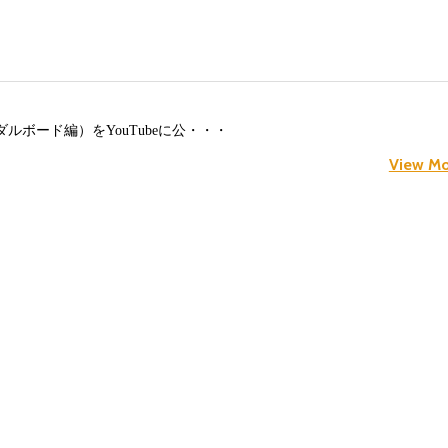
動画（ペダルボード編）をYouTubeに公・・・
View Mo