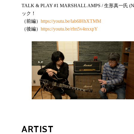
TALK & PLAY #1 MARSHALL AMPS / 生形真一氏 
ック！
（前編）
https://youtu.be/lab6lHhXTMM
（後編）
https://youtu.be/rfm5v4nxxpY
ARTIST