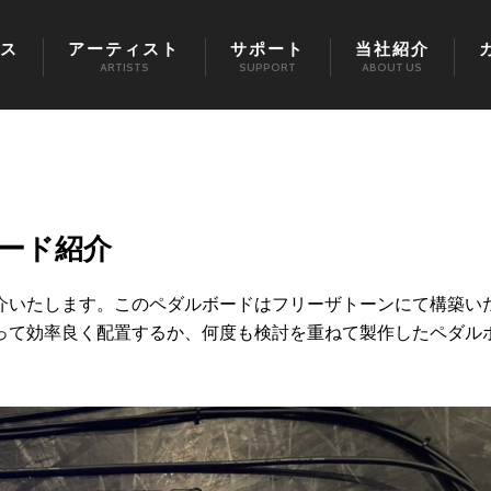
ス
アーティスト
サポート
当社紹介
ARTISTS
SUPPORT
ABOUT US
ード紹介
介いたします。このペダルボードはフリーザトーンにて構築い
って効率良く配置するか、何度も検討を重ねて製作したペダル