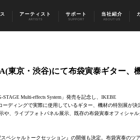
ス
アーティスト
サポート
当社紹介
ARTISTS
SUPPORT
ABOUT US
IBUYA(東京・渋谷)にて布袋寅泰ギター、
STAGE Multi-effects System」発売を記念し、IKEBE
やレコーディングで実際に使用しているギター、機材の特別展が決
の展示や、ライブフォトパネル展示、既存の布袋寅泰オフィシャル
幸宏スペシャルトークセッション』の開催も決定。布袋寅泰のツ