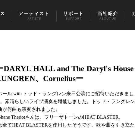
ス
アーティスト
サポート
当社紹介
ARTISTS
SUPPORT
ABOUT US
L HALL and The Daryl's House
D RUNGREN、Corneliusー
ル with トッド・ラングレン来日公演にご招待いただきまし
成。素晴らしいライブ演奏を堪能しました。トッド・ラングレ
曲が何曲も演奏されました。
 Shane Theriotさんは、フリーザトーンのHEAT BLASTER、
レイには全てHEAT BLASTERを使用したそうです。歌や曲を引き立