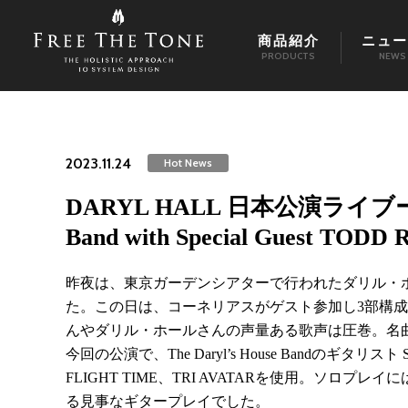
商品紹介
ニュー
PRODUCTS
NEWS
2023.11.24
Hot News
DARYL HALL 日本公演ライブーDARY
Band with Special Guest TOD
昨夜は、東京ガーデンシアターで行われたダリル・ホー
た。この日は、コーネリアスがゲスト参加し3部構
んやダリル・ホールさんの声量ある歌声は圧巻。名
今回の公演で、The Daryl’s House Bandのギタリスト
FLIGHT TIME、TRI AVATARを使用。ソロプ
る見事なギタープレイでした。