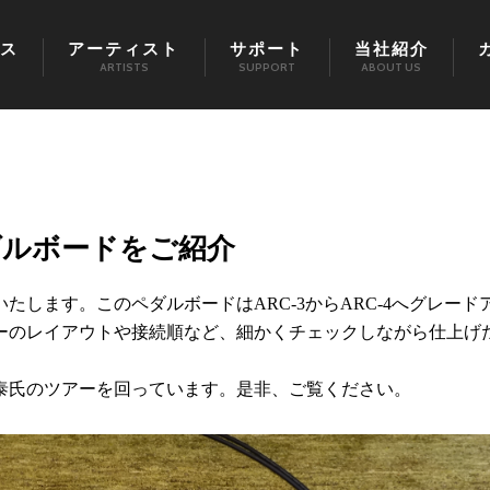
ス
アーティスト
サポート
当社紹介
ARTISTS
SUPPORT
ABOUT US
ダルボードをご紹介
します。このペダルボードはARC-3からARC-4へグレード
ーのレイアウトや接続順など、細かくチェックしながら仕上げ
泰氏のツアーを回っています。是非、ご覧ください。