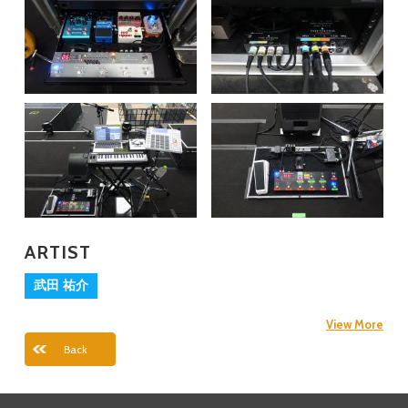
ARTIST
武田 祐介
View More
Back