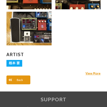
ARTIST
根本 要
View More
Back
SUPPORT