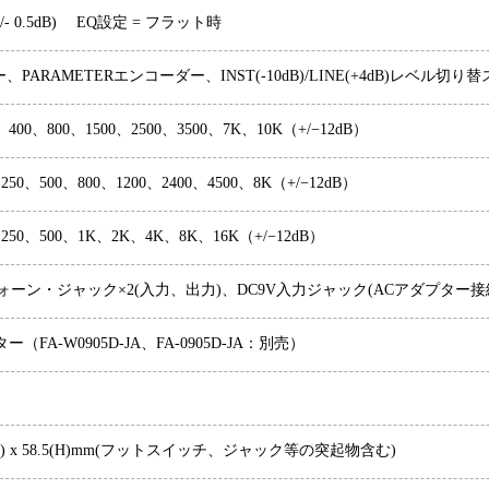
 (+/- 0.5dB) EQ設定 = フラット時
、PARAMETERエンコーダー、INST(-10dB)/LINE(+4dB)レベル切り
、400、800、1500、2500、3500、7K、10K（+/−12dB）
250、500、800、1200、2400、4500、8K（+/−12dB）
、250、500、1K、2K、4K、8K、16K（+/−12dB）
ォーン・ジャック×2(入力、出力)、DC9V入力ジャック(ACアダプター接続用)、D
ー（FA-W0905D-JA、FA-0905D-JA：別売）
2.3(D) x 58.5(H)mm(フットスイッチ、ジャック等の突起物含む)