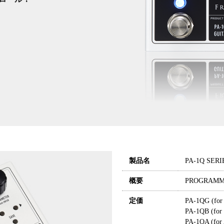
製品名
PA-1Q SERI
概要
PROGRAMM
定価
PA-1QG (f
PA-1QB (f
PA-1QA (f