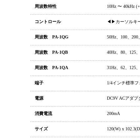
周波数特性
10Hz 〜 40kHz
コントロール
◀︎▶︎カーソルキー
周波数 PA-1QG
50Hz、100、200
周波数 PA-1QB
40Hz、80、125、
周波数 PA-1QA
31Hz、62、125
端子
1/4インチ標準フ
電源
DC9V ACアダプタ
消費電流
200mA
サイズ
120(W) x 10