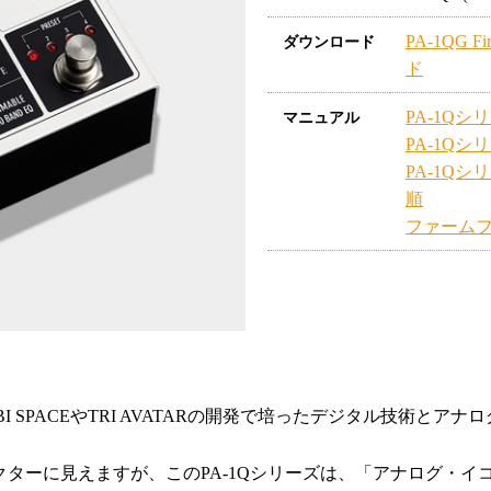
PA-1QG 
ダウンロード
ド
PA-1Qシ
マニュアル
PA-1Q
PA-1Q
順
ファーム
がAMBI SPACEやTRI AVATARの開発で培ったデジタル技
ターに見えますが、このPA-1Qシリーズは、「アナログ・イ