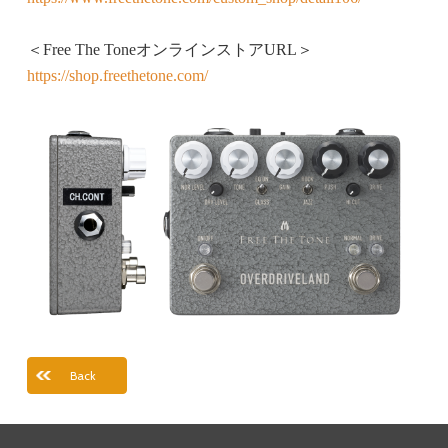
＜Free The ToneオンラインストアURL＞
https://shop.freethetone.com/
Back